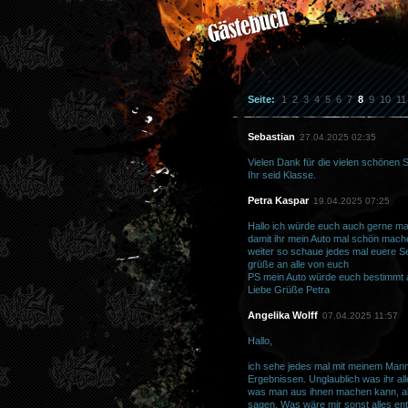
Seite:
1
2
3
4
5
6
7
8
9
10
11
Sebastian
27.04.2025 02:35
Vielen Dank für die vielen schönen S
Ihr seid Klasse.
Petra Kaspar
19.04.2025 07:25
Hallo ich würde euch auch gerne mal
damit ihr mein Auto mal schön mache
weiter so schaue jedes mal euere S
grüße an alle von euch
PS mein Auto würde euch bestimmt
Liebe Grüße Petra
Angelika Wolff
07.04.2025 11:57
Hallo,
ich sehe jedes mal mit meinem Man
Ergebnissen. Unglaublich was ihr all
was man aus ihnen machen kann, ab
sagen. Was wäre mir sonst alles en