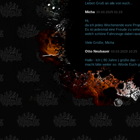
Lieben Gruß an alle von euch...
Micha
20.03.2025 01:23
Hi,
da ich jedes Wochenende eure Projek
Es ist jedesmal eine Freude zu sehe
welch schöne Fahrzeuge dabei raus
Viele Grüße, Micha
Otto Neubauer
03.03.2025 10:25
Hallo - Ich ( 80 Jahre ) grüße das -
macht bitte weiter so. Würde Euch 
Ihr habt ja kein Zeit , habt sooooo vie
Viele Grüße aus Kissenbrück bei Wo