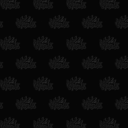
möchte, daß der Wagen aufbereitet w
Ist der BMW für euch interessant?
Vielen Dank und
Mit freundlichen Grüßen,
Manfred Sperling
Oliver
05.06.2026 11:21
Hallo, ihr lieben, seid ein paar Jahre
VW Polo 6n1 1.6 75 PS, 5 Türer, mit
manche kleinigkeiten gemacht werden,
Diana Westphal
13.05.2026 08:50
Hallo Tuning Profis,
ich brauche ganz dringend eure Hilfe.
verzweifelt und mein Führerschein s
Im Juli 2024 habe ich den Fiesta fü
brachte mich in die Werkstatt. Was 
überhaupt verkehrssicher zu mache
* 1. Rechnung (1.690,04 €):
* Zündleitungssatz, Zündspule, Zyli
Kit mit Wasserpumpe.
* 2. Rechnung (1.314,37 €): Bremss
hinten, Querlenker vorne (beidseiti
Nachdem die Basis endlich stand, wo
* 3. Rechnung (1.348,98 €): Die Wer
hieß: „Das passt absolut problemlos
* 4. Rechnung (1.926,13 €): Dazu k
Hinterachse.
Das riesige Problem: