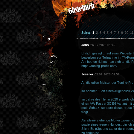
Seite:
1
2
3
4
5
6
7
8
9
10
11
Jens
26.07.2026 01:49
Ehrlich gesagt ... auf einer Websit
bewerben zur Teilnahme im TV-Forma
Am besten richtet man sich an die P
https://tuning-profis.com/
Jessika
05.07.2026 09:52
An die edlen Meister der Tuning-Prof
so nehmet Euch einen Augenblick Zei
Im Jahre des Herrn 2020 erwarb ich
einen VW Passat 3C B6 Variant mit 
mein Schatz, sondern dieses treue 
trägt.
Als alleinerziehende Mutter zweier 
sowie eines treuen Hundes, bin ich a
Stich. Es trägt uns tapfer durch den
zu finden ist.