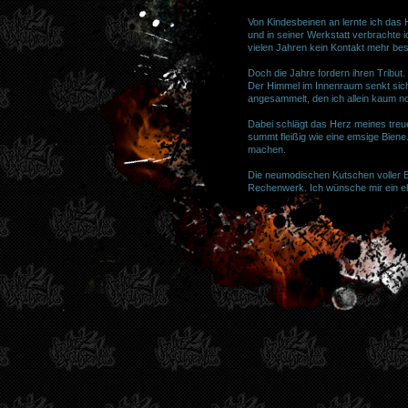
Von Kindesbeinen an lernte ich das
und in seiner Werkstatt verbrachte
vielen Jahren kein Kontakt mehr beste
Doch die Jahre fordern ihren Tribut
Der Himmel im Innenraum senkt sich 
angesammelt, den ich allein kaum n
Dabei schlägt das Herz meines treue
summt fleißig wie eine emsige Biene
machen.
Die neumodischen Kutschen voller B
Rechenwerk. Ich wünsche mir ein ehrl
fährt, weil er fahren soll.
Darum richte ich meine Bitte an Euch
und darf durch Eure Kunst zu neuem
Rettung eines treuen Weggefährten, 
Mit Hochachtung und den besten Wü
Jessika gawehn
Herrin eines müden, doch tapferen
Manfred Sperling
27.06.2026 08:3
Moin Tuning Profis,
ich habe einen BMW E30, 325i M-Tech
Teil schon ausgetauscht. Nun würde