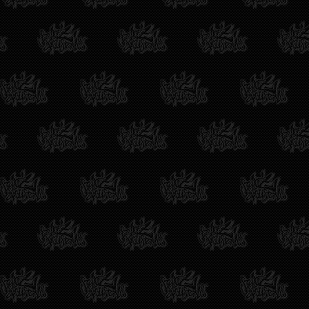
Die Werkstatt hat sich völlig verschä
Radkasten. Der TÜV verweigert die 
Affäre und lässt mich im Regen steh
Insgesamt stecken über 11.200 Euro 
auf Tuning-Treffen zu fahren. Doch o
Ihr seid meine allerletzte Hoffnung!
mein Fiesta endlich legal auf die Str
Ganz liebe Grüße,