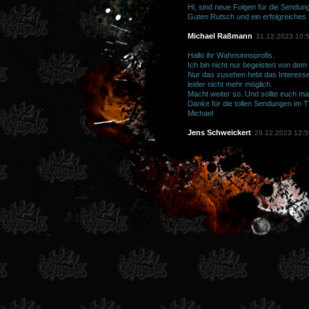
Hi, sind neue Folgen für die Sendu
Guten Rutsch und ein erfolgreiches 
Michael Raßmann
31.12.2023 10:
Hallo ihr Wahnsinnsprofis.
Ich bin nicht nur begeistert von de
Nur das zusehen hebt das Interess
leider nicht mehr möglich.
Macht weiter so. Und sollte euch mal e
Danke für die tollen Sendungen im T
Michael
Jens Schweickert
29.12.2023 12:5
Hallo an Timo, Charlie und natürlich
habt ist einzigartig! Ihr begeistert
ich mir eure Sendungen bereits ange
How auszeichnet sieht man ganz einf
Zeitfenstern gekonnt umzusetzen und
Jungs! Ich als Autofan werde mir eu
Ideen und gehörigen Fachwissen und 
dadurch eurem Berufszweig KFZ-"Tuni
Macht weiter so lieber Tim, Charly u
Szene! Weiterhin "cool running" un
alle umgibt!
Euer treuer Freund Jens aus Hess