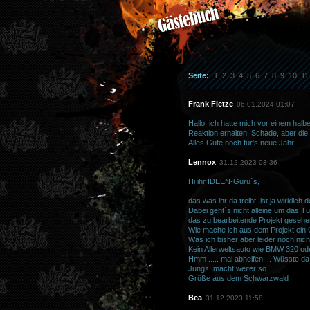
Seite:
1
2
3
4
5
6
7
8
9
10
11
Frank Fietze
06.01.2024 01:07
Hallo, ich hatte mich vor einem halb
Reaktion erhalten. Schade, aber die H
Alles Gute noch für's neue Jahr
Lennox
31.12.2023 03:36
Hi ihr IDEEN-Guru´s,
das was ihr da treibt, ist ja wirklich
Dabei geht´s nicht alleine um das T
das zu bearbeitende Projekt gesehe
Wie mache ich aus dem Projekt ein C
Was ich bisher aber leider noch nich
Kein Allerweltsauto wie BMW 320 ode
Hmm ..... mal abhelfen.... Wüsste da 
Jungs, macht weiter so
Grüße aus dem Schwarzwald
Bea
31.12.2023 11:58