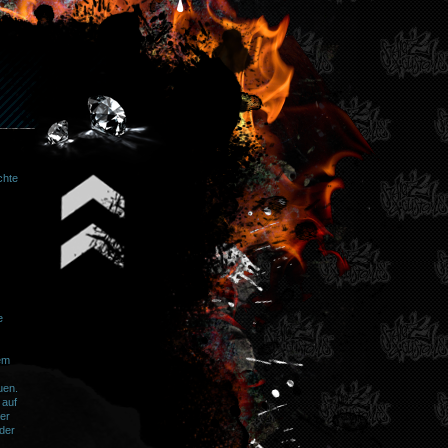
chte
e
em
uen.
 auf
er
 der