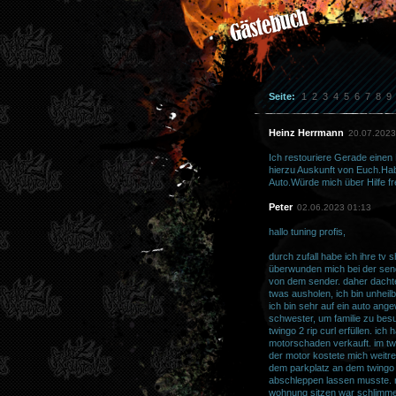
Seite:
1
2
3
4
5
6
7
8
9
Heinz Herrmann
20.07.2023
Ich restouriere Gerade einen
hierzu Auskunft von Euch.Habe
Auto.Würde mich über Hilfe 
Peter
02.06.2023 01:13
hallo tuning profis,
durch zufall habe ich ihre tv 
überwunden mich bei der sen
von dem sender. daher dachte m
twas ausholen, ich bin unheil
ich bin sehr auf ein auto an
schwester, um familie zu bes
twingo 2 rip curl erfüllen. ic
motorschaden verkauft. im twi
der motor kostete mich weitr
dem parkplatz an dem twingo
abschleppen lassen musste. me
wohnung sitzen war schlimmer