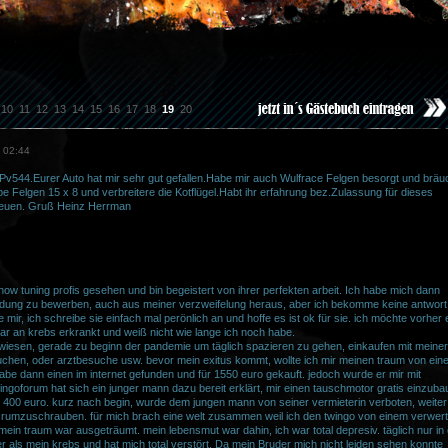
10
11
12
13
14
15
16
17
18
19
20
 02:44
 Pv544.Eurer Auto hat mir sehr gut gefallen.Habe mir auch Wulfrace Felgen besorgt und bräu
 Felgen 15 x 8 und verbreitere die Kotflügel.Habt ihr erfahrung bez.Zulassung für dieses
freuen. Gruß Heinz Herrman
show tuning profis gesehen und bin begeistert von ihrer perfekten arbeit. Ich habe mich dann
dung zu bewerben, auch aus meiner verzweifelung heraus, aber ich bekomme keine antwort
ir, ich schreibe sie einfach mal perönlich an und hoffe es ist ok für sie. ich möchte vorher 
bar an krebs erkrankt und weiß nicht wie lange ich noch habe.
gewiesen, gerade zu beginn der pandemie um täglich spazieren zu gehen, einkaufen mit meiner
uchen, oder arztbesuche usw. bevor mein exitus kommt, wollte ich mir meinen traum von ein
h habe dann einen im internet gefunden und für 1550 euro gekauft. jedoch wurde er mir mit
ngoforum hat sich ein junger mann dazu bereit erklärt, mir einen tauschmotor gratis einzuba
e 400 euro. kurz nach begin, wurde dem jungen mann von seiner vermieterin verboten, weiter
 rumzuschrauben. für mich brach eine welt zusammen weil ich den twingo von einem verwert
in traum war ausgeträumt. mein lebensmut war dahin, ich war total depresiv. täglich nur in
 als mein krebs und hat mich total verstört. Da mein Bruder mich nicht leiden sehen konnte